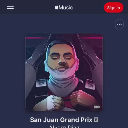
Sign In
Search
Home
New
Install Apple Music
Radio
San Juan Grand Prix
Álvaro Díaz