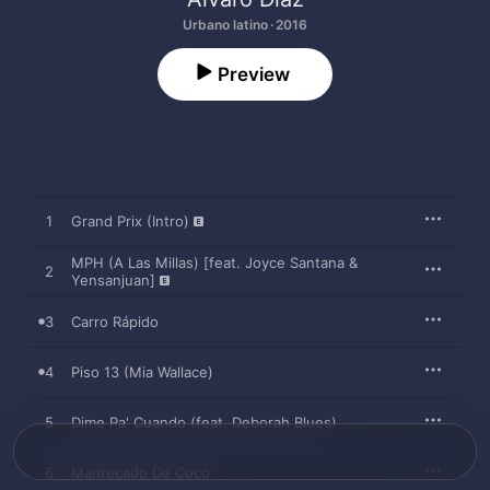
Urbano latino · 2016
Preview
1
Grand Prix (Intro)
MPH (A Las Millas) [feat. Joyce Santana &
2
Yensanjuan]
3
Carro Rápido
4
Piso 13 (Mia Wallace)
5
Dime Pa' Cuando (feat. Deborah Blues)
6
Mantecado De Coco