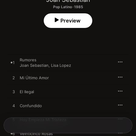
Pop Latino · 1985
Preview
Rumores
1
Joan Sebastian
,
Lisa Lopez
2
Mi Último Amor
3
El Ilegal
4
Confundido
5
Hoy Empieza Mi Tristeza
6
Veinticinco Rosas