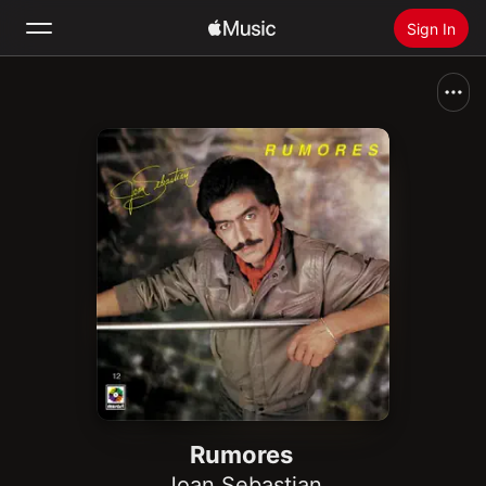
Sign In
Search
Home
New
Install Apple Music
Radio
Rumores
Joan Sebastian