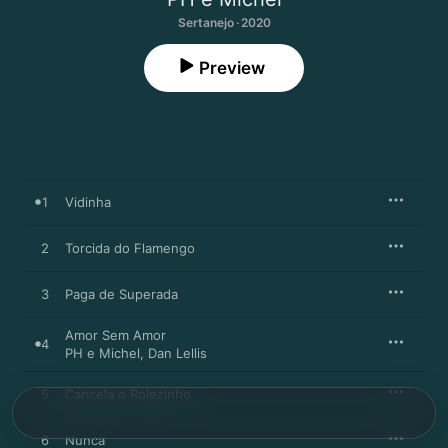
Sertanejo · 2020
Preview
1
Vidinha
2
Torcida do Flamengo
3
Paga de Superada
Amor Sem Amor
4
PH e Michel
,
Dan Lellis
5
Cancela o Rolezinho
6
Nunca