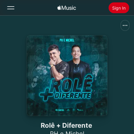
Sign In
Search
Home
New
Install Apple Music
Radio
Rolê + Diferente
PH e Michel