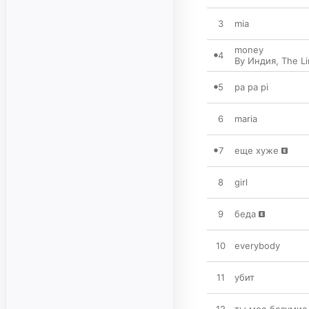
3
mia
money
4
By Индия
,
The L
5
pa pa pi
6
maria
7
еще хуже
8
girl
9
беда
10
everybody
11
убит