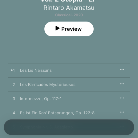
Rintaro Akamatsu
Classical · 2020
Preview
1
Les Lis Naissans
2
Les Barricades Mystérieuses
3
Intermezzo, Op. 117-1
4
Es Ist Ein Ros' Entsprungen, Op. 122-8
5
Symphonie Nr. 5, Adagietto