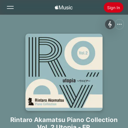
Sign In
Search
Home
New
Install Apple Music
Radio
Rintaro Akamatsu Piano Collection
Vol. 2 Utopia - EP