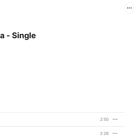
a - Single
2:50
2:26