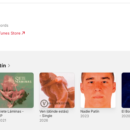
cords
iTunes Store
tín
iete Láminas -
Ven (dónde estás)
Nadie Patín
El B
EP
- Single
2023
202
2021
2026