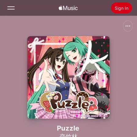
Sign In
Search
Home
New
Install Apple Music
Radio
Puzzle
恋竹林