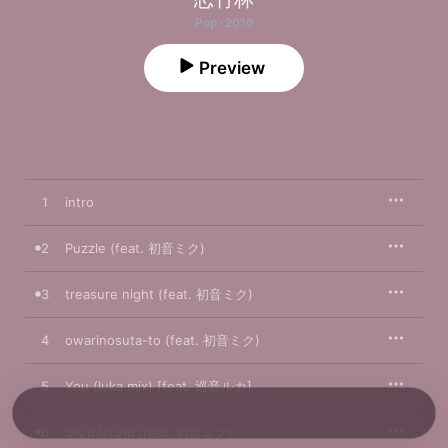
Pop · 2010
Preview
1
intro
2
Puzzle (feat. 初音ミク)
3
treasure night (feat. 初音ミク)
4
owarinosuta-to (feat. 初音ミク)
5
You (luka mix) [feat. 巡音ルカ]
6
SA/BA/O/RI (feat. 初音ミク)