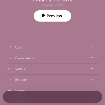
Indie Pop · 2019
Preview
1
Ústa
2
Čierna šelma
3
Vodník
4
Biely deň
5
V dome
6
Skrytý