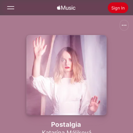
Sign In
Search
Home
New
Install Apple Music
Radio
Postalgia
Katarína Máliková