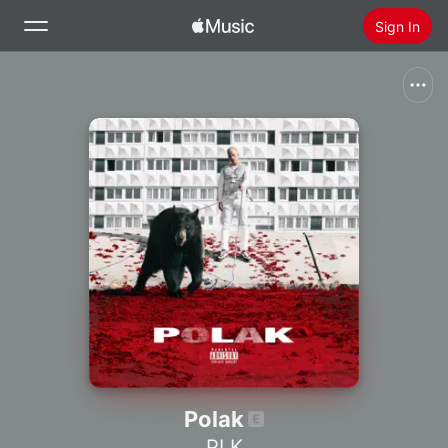
Sign In
Search
Home
New
Install Apple Music
Radio
Polak
PLK