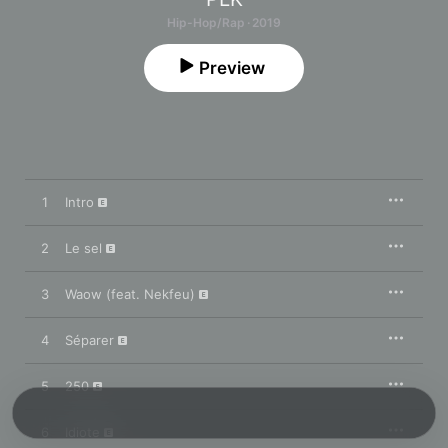
Hip-Hop/Rap · 2019
Preview
1
Intro
2
Le sel
3
Waow (feat. Nekfeu)
4
Séparer
5
250
6
Idiote