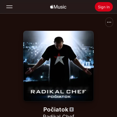
Sign In
Search
Home
New
Install Apple Music
Radio
Počiatok
Radikal Chef