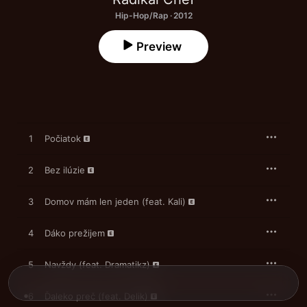
Hip-Hop/Rap · 2012
Preview
1
Počiatok
2
Bez ilúzie
3
Domov mám len jeden (feat. Kali)
4
Dáko prežijem
5
Navždy (feat. Dramatikz)
6
Ďaleko preč (feat. Delik)