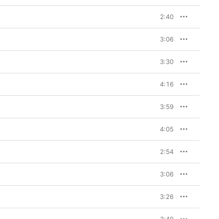
2:40
3:06
3:30
4:16
3:59
4:05
2:54
3:06
3:26