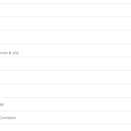
esse & Joy
as
Contaste