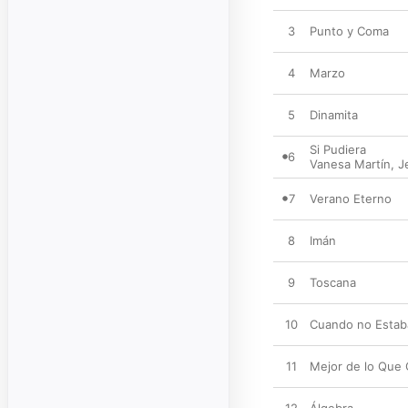
3
Punto y Coma
4
Marzo
5
Dinamita
Si Pudiera
6
Vanesa Martín
,
J
7
Verano Eterno
8
Imán
9
Toscana
10
Cuando no Estab
11
Mejor de lo Que 