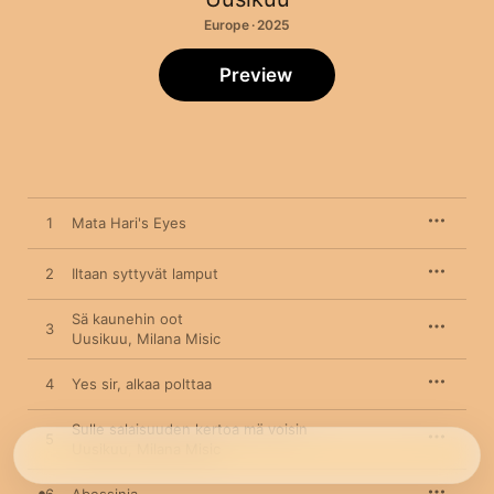
Europe · 2025
Preview
1
Mata Hari's Eyes
2
Iltaan syttyvät lamput
Sä kaunehin oot
3
Uusikuu
,
Milana Misic
4
Yes sir, alkaa polttaa
Sulle salaisuuden kertoa mä voisin
5
Uusikuu
,
Milana Misic