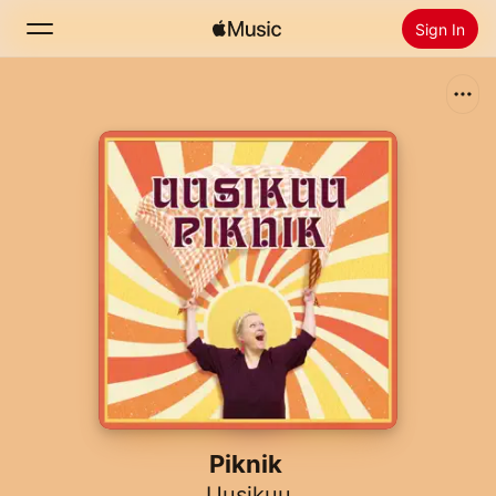
Sign In
Search
Home
New
Install Apple Music
Radio
Piknik
Uusikuu