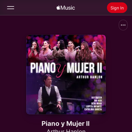
Sign In
Search
Home
New
Install Apple Music
Radio
Piano y Mujer II
Arthur Hanlon