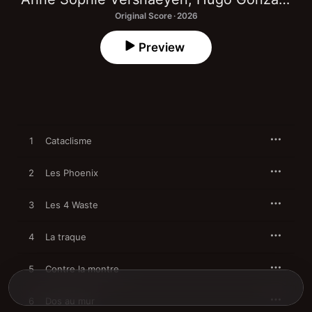
Original Score · 2026
Preview
1
Cataclisme
2
Les Phoenix
3
Les 4 Waste
4
La traque
5
Contre la montre
6
Dos au mur