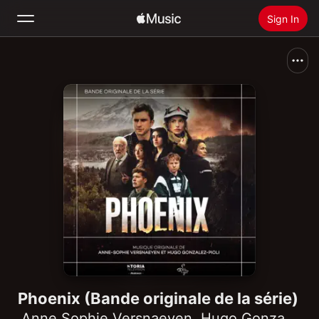
Sign In
Search
Home
New
Install Apple Music
Radio
Phoenix (Bande originale de la série)
Anne Sophie Versnaeyen
,
Hugo Gonzalez-Pioli