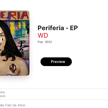
Periferia - EP
WD
Pop · 2022
Preview
eira
inni
Não Falo De Amor