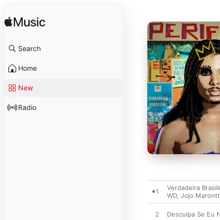
Search
Home
New
Radio
Verdadeira Brasil
1
WD
,
Jojo Marontt
2
Desculpa Se Eu 