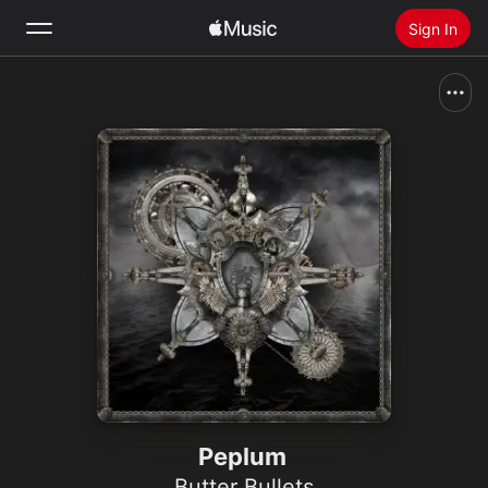
Sign In
Search
Home
New
Install Apple Music
Radio
Peplum
Butter Bullets