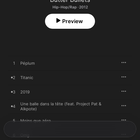
Hip-Hop/Rap · 2012
Preview
1
Péplum
2
Titanic
3
2019
Une balle dans la tête (feat. Project Pat &
4
Alkpote)
5
Moins que zéro
6
Omg