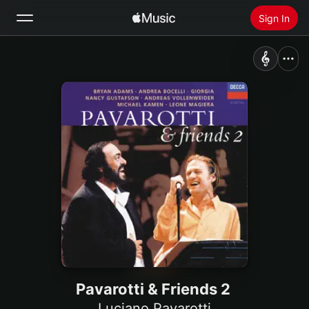
Sign In
Search
Home
New
Install Apple Music
Radio
Pavarotti & Friends 2
Luciano Pavarotti