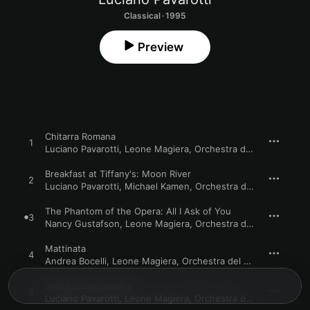
Classical · 1995
Preview
Chitarra Romana
1
Luciano Pavarotti
,
Leone Magiera
,
Orchestra del Teatro Comunale di Bologna
Breakfast at Tiffany's: Moon River
2
Luciano Pavarotti
,
Michael Kamen
,
Orchestra del Teatro Comunale di Bologna
The Phantom of the Opera: All I Ask of You
3
Nancy Gustafson
,
Leone Magiera
,
Orchestra del Teatro Comunale di Bologna
Mattinata
4
Andrea Bocelli
,
Leone Magiera
,
Orchestra del Teatro Comunale di Bologna
Santa Lucia Luntana
5
Luciano Pavarotti
,
Leone Magiera
,
Orchestra del Teatro Comunale di Bologna