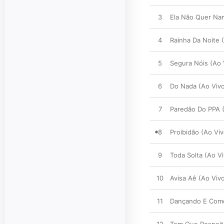
3
Ela Não Quer Nam
4
Rainha Da Noite 
5
Segura Nóis (Ao 
6
Do Nada (Ao Viv
7
Paredão Do PPA (
8
Proibidão (Ao Viv
9
Toda Solta (Ao Vi
10
Avisa Aê (Ao Viv
11
Dançando E Come