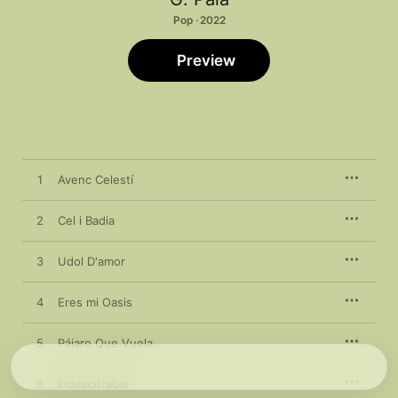
Pop · 2022
Preview
1
Avenc Celestí
2
Cel i Badia
3
Udol D'amor
4
Eres mi Oasis
5
Pájaro Que Vuela
6
Indescifrable