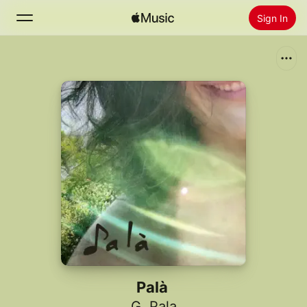
Sign In
Search
Home
New
Install Apple Music
Radio
Palà
G. Pala