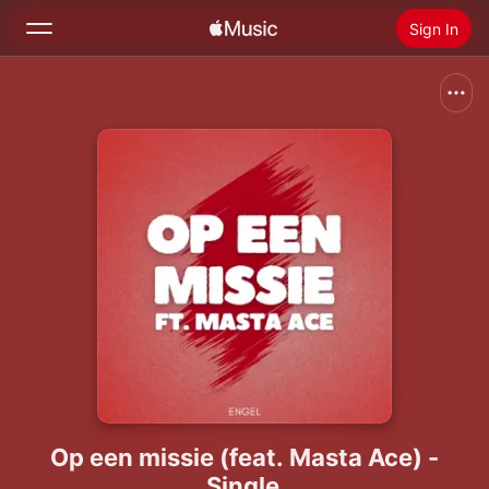
Sign In
Search
Home
New
Install Apple Music
Radio
Op een missie (feat. Masta Ace) -
Single