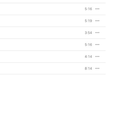
5:16
5:19
3:54
5:16
4:14
8:14