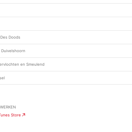
 Des Doods
 Duivelshoorn
Vervlochten en Smeulend
sel
MWERKEN
iTunes Store