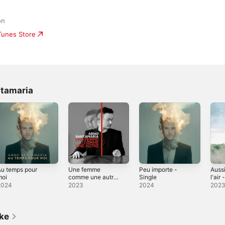
on
iTunes Store
ntamaria
u temps pour
Une femme
Peu importe -
Aussi
moi
comme une autre
Single
l'air 
- Single
2024
2023
2024
202
ike