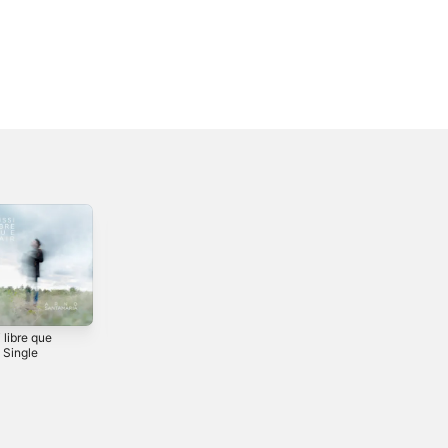
 libre que
On ne vit qu'une
C'est pas demain
- Single
fois - Single
la veille - Single
3
2023
2024