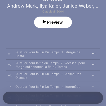
Andrew Mark
,
Ilya Kaler
,
Janice Weber
,
Jona
Classical · 2004
Preview
Quatuor Pour la Fin Du Temps: 1. Liturgie de
1
Cristal
Quatuor pour la fin du Temps: 2. Vocalise, pour
2
l'Ange qui annonce la fin du Temps
Quatuor Pour la Fin Du Temps: 3. Abîme Des
3
Oiseaux
4
Quatuor Pour la Fin Du Temps: 4. Intermède
Quatuor Pour la Fin Du Temps: 5. Louange À
5
L'Eternité de Jésus