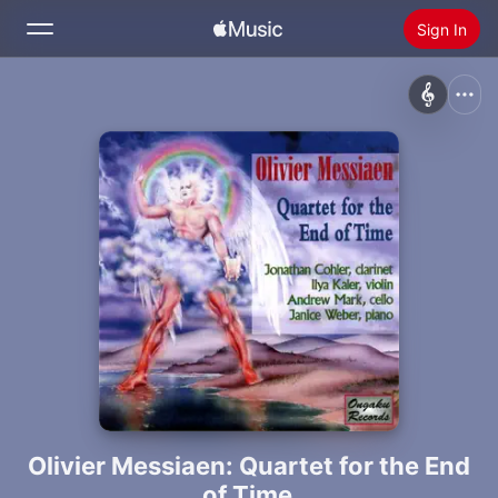
Sign In
Search
Home
New
Install Apple Music
Radio
Olivier Messiaen: Quartet for the End
of Time