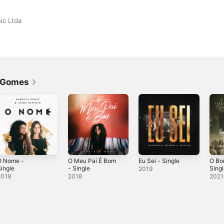
ic Ltda
a Gomes
O Nome -
O Meu Pai É Bom
Eu Sei - Single
O Bo
ingle
- Single
Sing
2019
2019
2018
2021