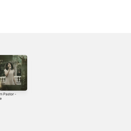
m Pastor -
Não Vou Perder A
Dios Proveerá -
le
Fé
Single
2017
2021