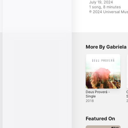
July 19, 2024

1 song, 8 minutes

℗ 2024 Universal Mus
More By Gabriel
Deus Proverá -
Single
S
2018
Featured On