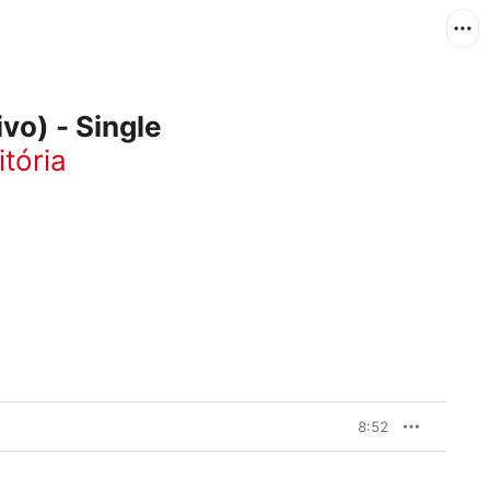
vo) - Single
itória
8:52