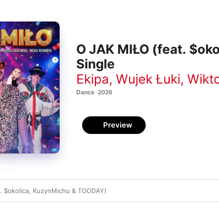
O JAK MIŁO (feat. $ok
Single
Ekipa
,
Wujek Łuki
,
Wikto
Dance · 2026
Preview
t. $okolica, KuzynMichu & TOODAY)