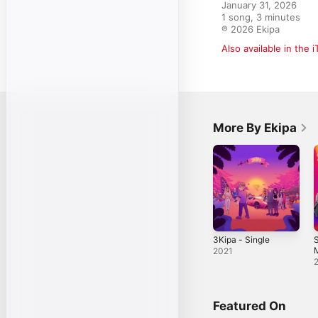
January 31, 2026

1 song, 3 minutes

℗ 2026 Ekipa
Also available in the 
More By Ekipa
3Kipa - Single
S
M
2021
&
S
Featured On