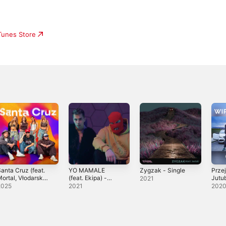
iTunes Store
anta Cruz (feat.
YO MAMALE
Zygzak - Single
Prze
ortal, Vłodarski
(feat. Ekipa) -
Jutu
2021
 Świeży) -
Single
Sing
2025
2021
202
ingle