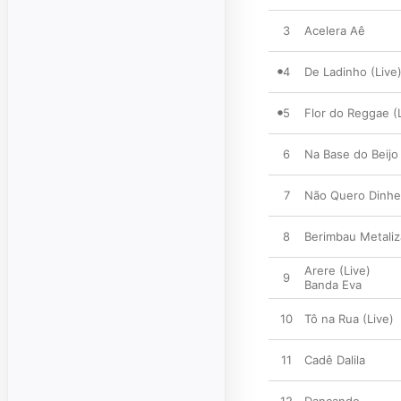
3
Acelera Aê
4
De Ladinho (Live
5
Flor do Reggae (
6
Na Base do Beijo 
7
Não Quero Dinhe
8
Berimbau Metaliz
Arere (Live)
9
Banda Eva
10
Tô na Rua (Live)
11
Cadê Dalila