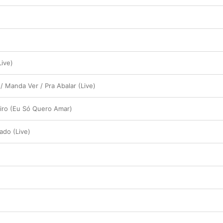
)
Live)
/ Manda Ver / Pra Abalar (Live)
iro (Eu Só Quero Amar)
ado (Live)