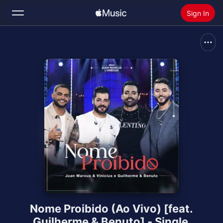
Sign In
Search
Home
New
Install Apple Music
Radio
Nome Proibido (Ao Vivo) [feat.
Guilherme & Benuto] - Single