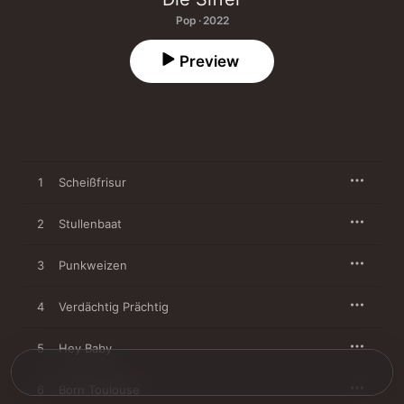
Pop · 2022
Preview
1
Scheißfrisur
2
Stullenbaat
3
Punkweizen
4
Verdächtig Prächtig
5
Hey Baby
6
Born Toulouse