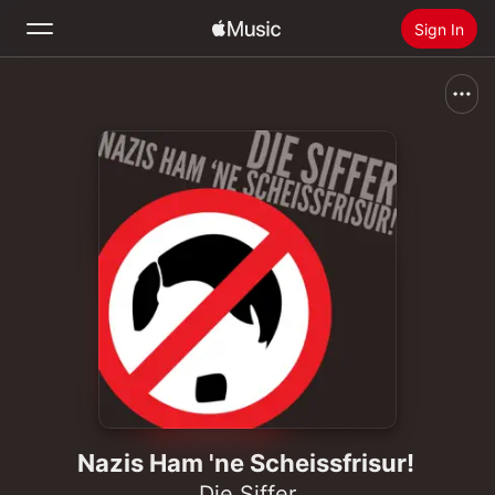
Sign In
Search
Home
New
Install Apple Music
Radio
Nazis Ham 'ne Scheissfrisur!
Die Siffer