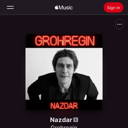
Sign In
Search
Home
New
Install Apple Music
Radio
Nazdar
Grohregin