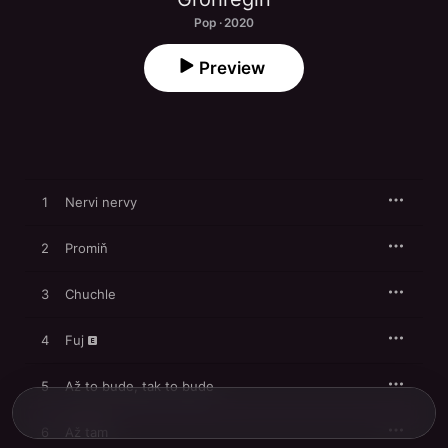
Pop · 2020
Preview
1
Nervi nervy
2
Promiň
3
Chuchle
4
Fuj
5
Až to bude, tak to bude
6
Až tam