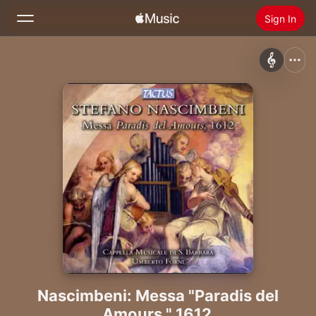
Sign In
Search
Home
New
Install Apple Music
Radio
Nascimbeni: Messa "Paradis del
Amours," 1612