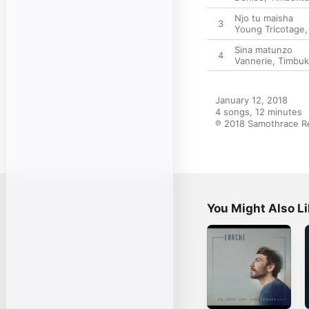
Njo tu maisha
3
Young Tricotage
Sina matunzo
4
Vannerie
,
Timbuk
January 12, 2018

4 songs, 12 minutes

℗ 2018 Samothrace Re
You Might Also L