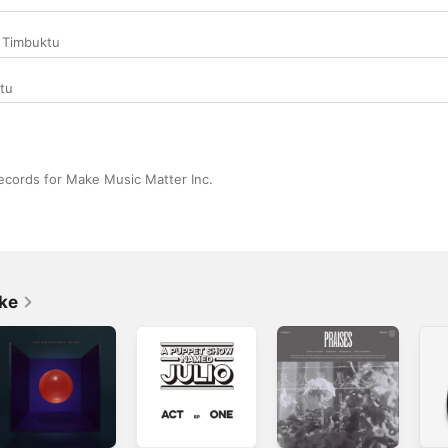
,
Timbuktu
tu
cords for Make Music Matter Inc.
ike