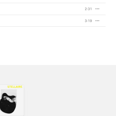
2:31
3:19