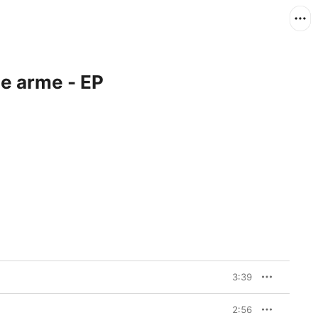
e arme - EP
3:39
2:56