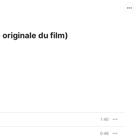
 originale du film)
1:40
0:46