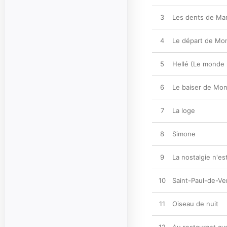
3
Les dents de Mar
4
Le départ de Mo
5
Hellé (Le monde
6
Le baiser de Mo
7
La loge
8
Simone
9
La nostalgie n'est
10
Saint-Paul-de-V
11
Oiseau de nuit