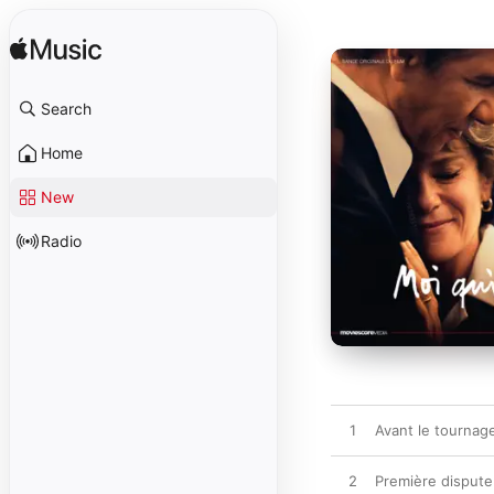
Search
Home
New
Radio
1
Avant le tournag
2
Première dispute