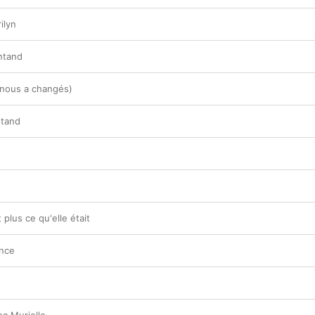
ilyn
ntand
 nous a changés)
ntand
 plus ce qu'elle était
ence