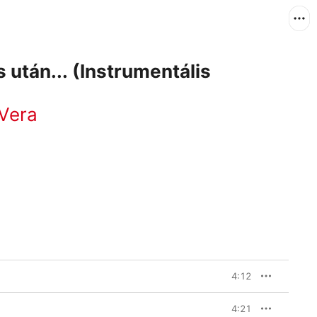
 után... (Instrumentális
Vera
4:12
4:21