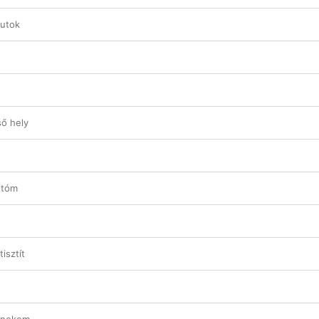
futok
ső hely
ltóm
isztít