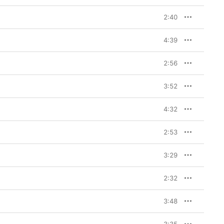
2:40
4:39
2:56
3:52
4:32
2:53
3:29
2:32
3:48