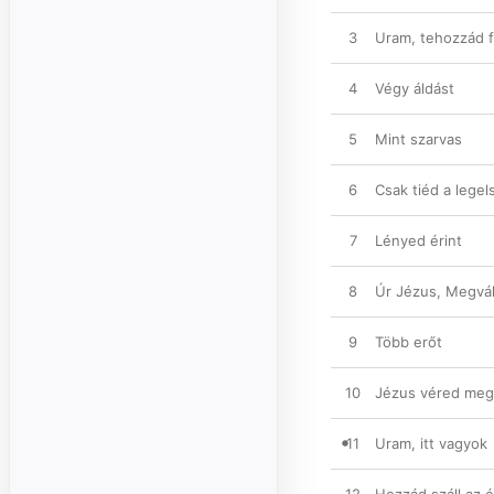
3
Uram, tehozzád 
4
Végy áldást
5
Mint szarvas
6
Csak tiéd a legel
7
Lényed érint
8
Úr Jézus, Megvá
9
Több erőt
10
Jézus véred megt
11
Uram, itt vagyok