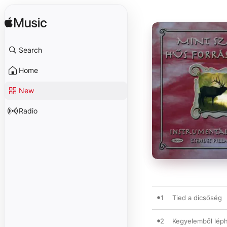
Search
Home
New
Radio
1
Tied a dicsőség
2
Kegyelemből lép