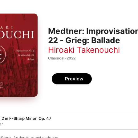
Medtner: Improvisation
22 - Grieg: Ballade
Hiroaki Takenouchi
Classical · 2022
Preview
 2 in F-Sharp Minor, Op. 47
er
 Song. Andante quasi cadenza