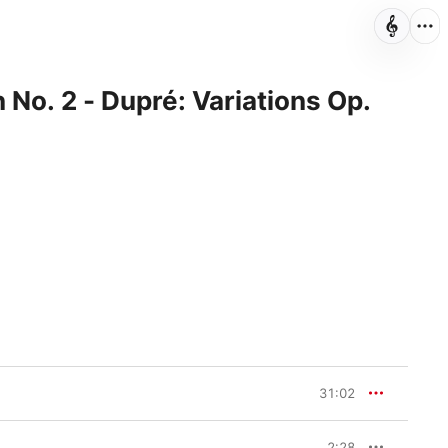
 No. 2 - Dupré: Variations Op.
31:02
2:28