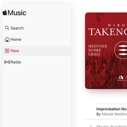
Search
Home
New
Radio
Improvisation No.
By
Nikolai Medtn
1
Thema. Rusalka's