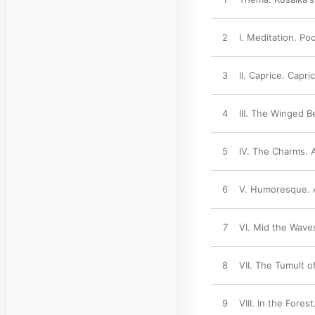
2
I. Meditation. Po
3
II. Caprice. Capri
4
III. The Winged B
5
IV. The Charms. 
6
V. Humoresque. A
7
VI. Mid the Wave
8
VII. The Tumult o
9
VIII. In the Fore