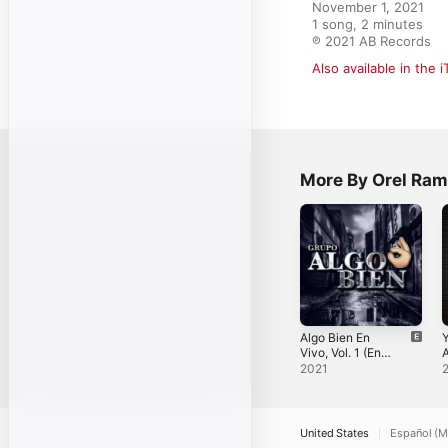
November 1, 2021

1 song, 2 minutes

℗ 2021 AB Records
Also available in the 
More By Orel Ram
Algo Bien En
Vivo, Vol. 1 (En
A
vivo)
2021
United States
Español (M