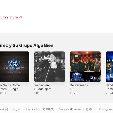
iTunes Store
irez y Su Grupo Algo Bien
Ya No Es Como
Yo nací en
De Regreso -
Band
ntes - Single
Guadalajara -
EP
En V
Single
Los 
2019
2019
2023
202
vivo)
éxico)
العربية
Русский
简体中文
Français (France)
한국어
Português 