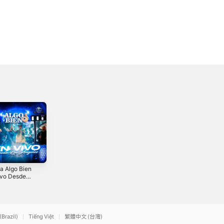
a Algo Bien
Algo Bien En Vivo,
La Red Social -
ivo Desde
Vol. 2 (En vivo)
Single
Ángeles (En
4
2021
2019
(Brazil)
Tiếng Việt
繁體中文 (台灣)