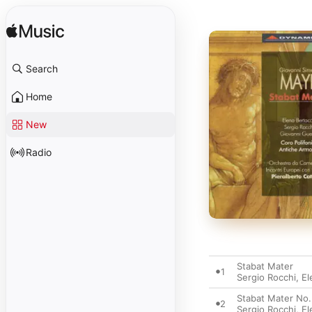
Search
Home
New
Radio
Stabat Mater
1
Sergio Rocchi
,
El
Stabat Mater No.
2
Sergio Rocchi
,
El