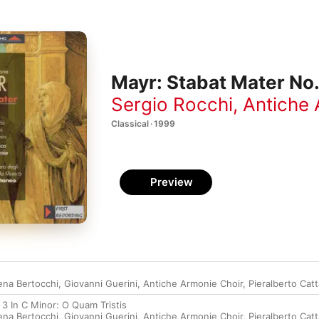
Mayr: Stabat Mater No.
Sergio Rocchi
,
Antiche 
Classical · 1999
Preview
ena Bertocchi
,
Giovanni Guerini
,
Antiche Armonie Choir
,
Pieralberto Cat
 3 In C Minor: O Quam Tristis
ena Bertocchi
,
Giovanni Guerini
,
Antiche Armonie Choir
,
Pieralberto Cat