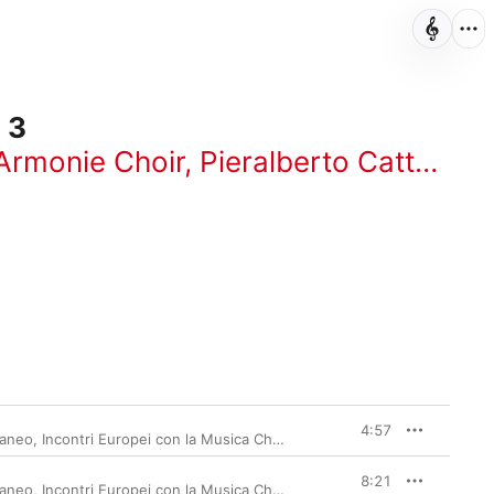
 3
Armonie Choir
,
Pieralberto Cattaneo
4:57
taneo
,
Incontri Europei con la Musica Chamber Orchestra
8:21
taneo
,
Incontri Europei con la Musica Chamber Orchestra