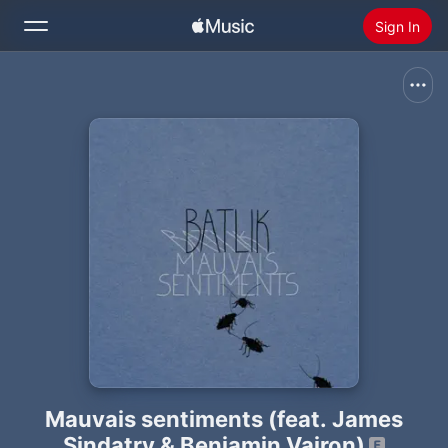
Sign In
Search
Home
New
Install Apple Music
Radio
Mauvais sentiments (feat. James
Sindatry & Benjamin Vairon)