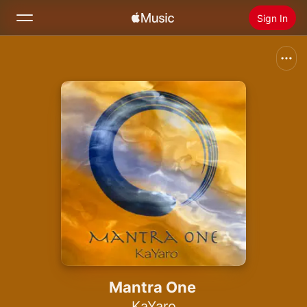
Sign In
Search
Home
New
Install Apple Music
Radio
Mantra One
KaYaro