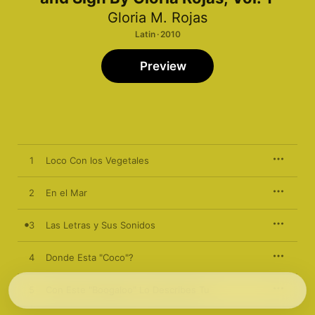
Gloria M. Rojas
Latin · 2010
Preview
1
Loco Con los Vegetales
2
En el Mar
3
Las Letras y Sus Sonidos
4
Donde Esta "Coco"?
5
Con Este "Boogaloo" Lo Describes Tu