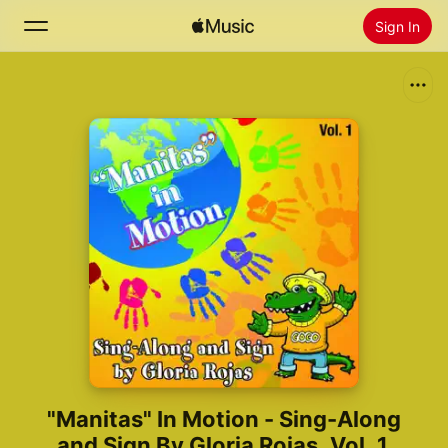
Sign In
Search
Home
New
Install Apple Music
Radio
"Manitas" In Motion - Sing-Along
and Sign By Gloria Rojas, Vol. 1