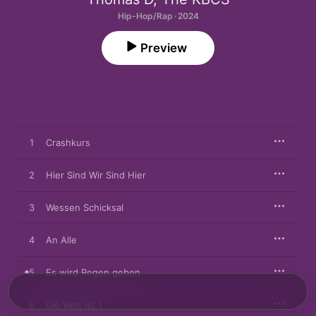
Hip-Hop/Rap · 2024
Preview
1
Crashkurs
2
Hier Sind Wir Sind Hier
3
Wessen Schicksal
4
An Alle
5
Es wird Regen geben
6
Die Welt ist 1