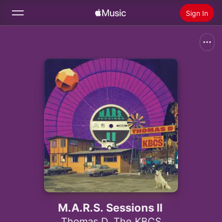
Sign In
Search
Home
New
Install Apple Music
Radio
M.A.R.S. Sessions II
Thomas D
,
The KBCS