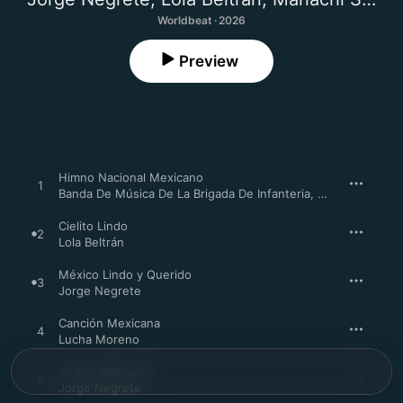
Worldbeat · 2026
Preview
Himno Nacional Mexicano
1
Banda De Música De La Brigada De Infanteria
,
Banda De Guerr
Cielito Lindo
2
Lola Beltrán
México Lindo y Querido
3
Jorge Negrete
Canción Mexicana
4
Lucha Moreno
Yo Soy Mexicano
5
Jorge Negrete