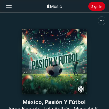
Sign In
Search
Home
New
Install Apple Music
Radio
México, Pasión Y Fútbol
Jorge Negrete
,
Lola Beltrán
,
Mariachi Silvestre Vargas