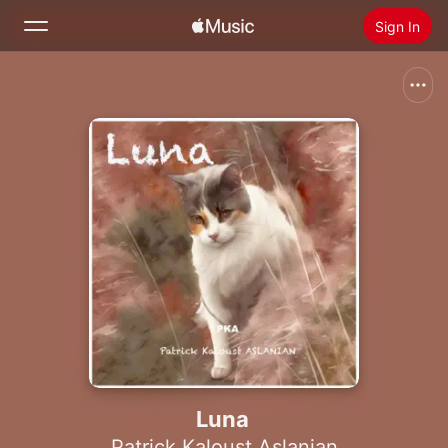
Sign In
Search
Home
New
Install Apple Music
Radio
Luna
Patrick Kaloust Aslanian