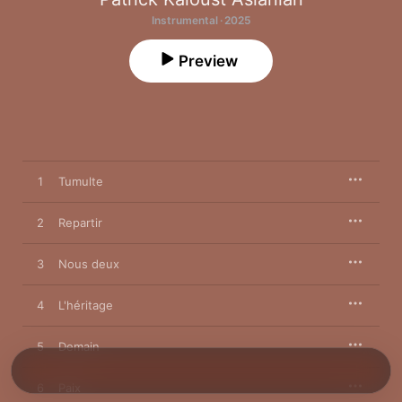
Instrumental · 2025
Preview
1
Tumulte
2
Repartir
3
Nous deux
4
L'héritage
5
Demain
6
Paix