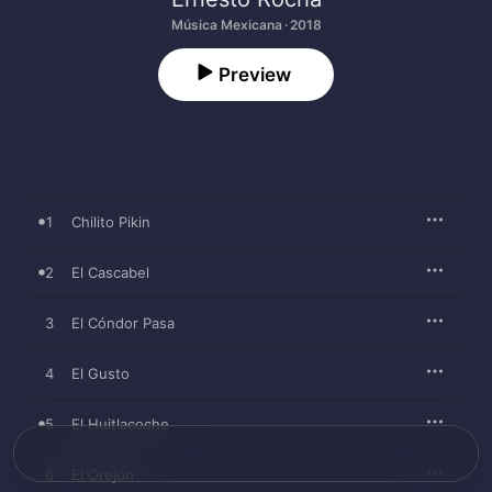
Música Mexicana · 2018
Preview
1
Chilito Pikin
2
El Cascabel
3
El Cóndor Pasa
4
El Gusto
5
El Huitlacoche
6
El Orejón