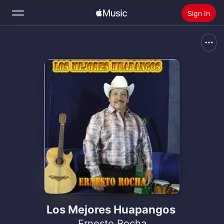
Sign In
Search
Home
New
Install Apple Music
Radio
Los Mejores Huapangos
Ernesto Rocha