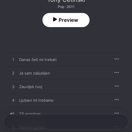
Pop · 2011
Preview
1
Danas češ mi trebati
2
Ja sam zaljubljen
3
Zauvijek tvoj
4
Ljubavi mi trebamo
5
23 prosinac
6
Plamen ljubavi