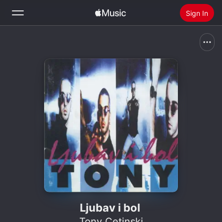
Sign In
Search
Home
New
Install Apple Music
Radio
Ljubav i bol
Tony Cetinski