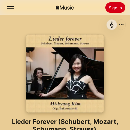
Sign In
Search
Home
New
Install Apple Music
Radio
Lieder Forever (Schubert, Mozart,
Schumann, Strauss)