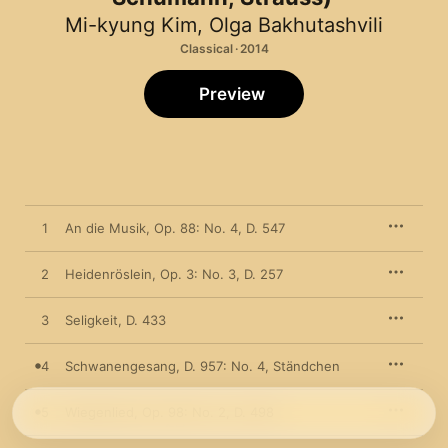
Mi-kyung Kim
,
Olga Bakhutashvili
Classical · 2014
Preview
1
An die Musik, Op. 88: No. 4, D. 547
2
Heidenröslein, Op. 3: No. 3, D. 257
3
Seligkeit, D. 433
4
Schwanengesang, D. 957: No. 4, Ständchen
5
Wiegenlied, Op. 98: No. 2, D. 498