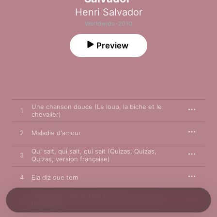
Henri Salvador
Worldwide · 2010
Preview
Une chanson douce (Le loup, la biche et le
1
chevalier)
2
Maladie d'amour
Qui sait, qui sait, qui sait (Quizas, Quizas,
3
Quizas, version française)
4
Ela diz que tem
Une île au soleil (Island In the Sun, version
5
française)