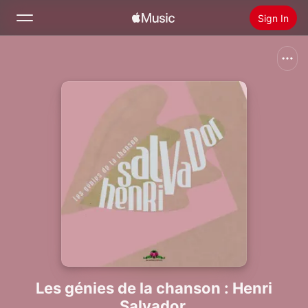
Sign In
Search
Home
New
Install Apple Music
Radio
Les génies de la chanson : Henri
Salvador