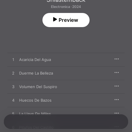
Electronica · 2024
Preview
1
Acaricia Del Agua
2
Duerme La Belleza
3
Volumen Del Suspiro
4
Huecos De Bazos
5
La Llave De Miles
6
Pitufos Del Castillo