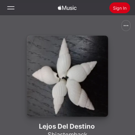
Sign In
Search
Home
New
Install Apple Music
Radio
Lejos Del Destino
Shiastemback