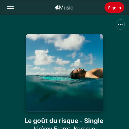
Sign In
Search
Home
New
Install Apple Music
Radio
Le goût du risque - Single
Jérémy Frerot
,
Kemmler