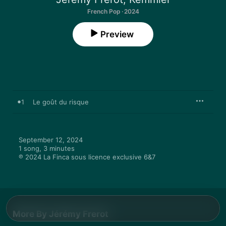
French Pop · 2024
Preview
1
Le goût du risque
September 12, 2024

1 song, 3 minutes

℗ 2024 La Finca sous licence exclusive 6&7
More By Jérémy Frerot