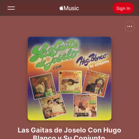
Sign In
Search
Home
New
Install Apple Music
Radio
Las Gaitas de Joselo Con Hugo
Blanco y Su Conjunto