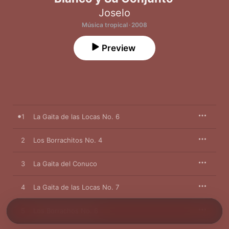
Joselo
Música tropical · 2008
Preview
1
La Gaita de las Locas No. 6
2
Los Borrachitos No. 4
3
La Gaita del Conuco
4
La Gaita de las Locas No. 7
5
Los Borrachos No. 6