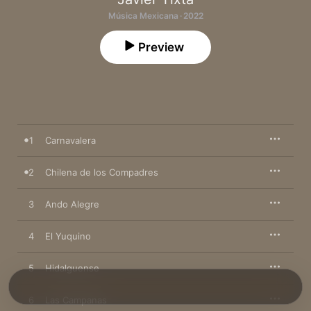
Música Mexicana · 2022
Preview
1
Carnavalera
2
Chilena de los Compadres
3
Ando Alegre
4
El Yuquino
5
Hidalguense
6
Las Campanas