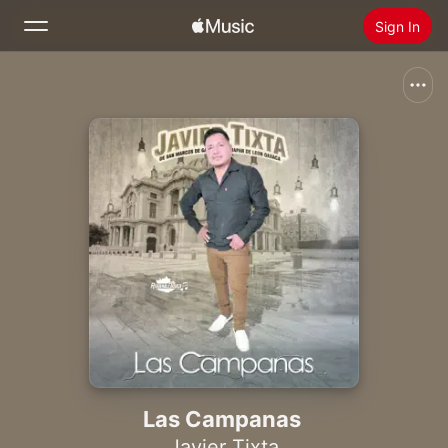
Sign In
Search
Home
New
Install Apple Music
Radio
Las Campanas
Javier Tixta